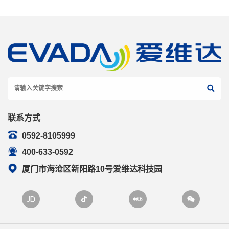
联系方式
0592-8105999
400-633-0592
厦门市海沧区新阳路10号爱维达科技园