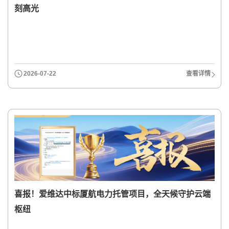
刻高光
2026-07-22
查看详情
喜报！爱维达中标厦航电力托管项目，全天候守护云端
枢纽