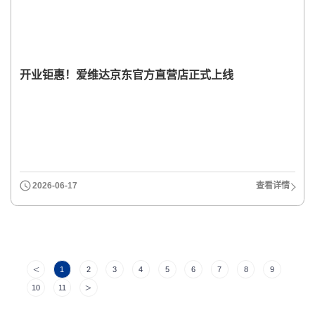
开业钜惠！爱维达京东官方直营店正式上线
2026-06-17
查看详情
<
(current)
1
2
3
4
5
6
7
8
9
>
10
11