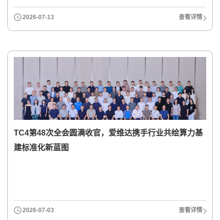
2026-07-13
查看详情
TC4第48次全会圆满收官，爱维达携手行业共绘算力基
建标准化新蓝图
2026-07-03
查看详情