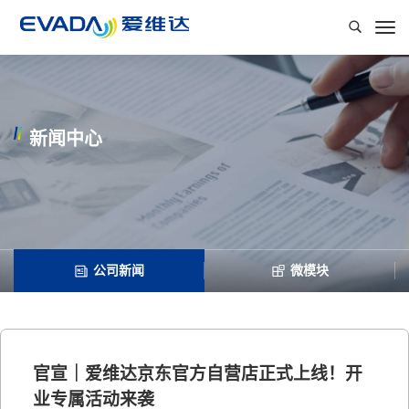
新闻中心
公司新闻
微模块
官宣｜爱维达京东官方自营店正式上线！开
业专属活动来袭