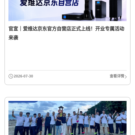
官宣｜爱维达京东官方自营店正式上线！开业专属活动
来袭
2026-07-30
查看详情